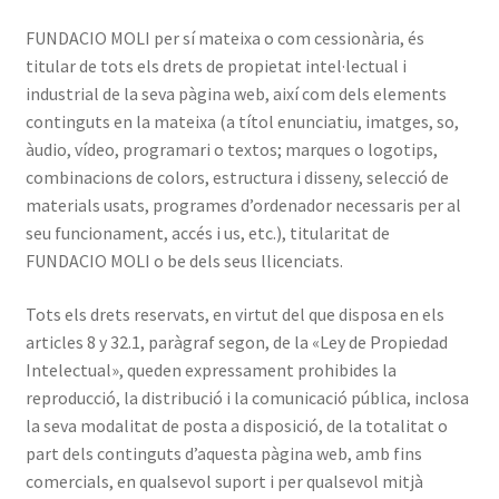
FUNDACIO MOLI per sí mateixa o com cessionària, és
titular de tots els drets de propietat intel·lectual i
industrial de la seva pàgina web, així com dels elements
continguts en la mateixa (a títol enunciatiu, imatges, so,
àudio, vídeo, programari o textos; marques o logotips,
combinacions de colors, estructura i disseny, selecció de
materials usats, programes d’ordenador necessaris per al
seu funcionament, accés i us, etc.), titularitat de
FUNDACIO MOLI o be dels seus llicenciats.
Tots els drets reservats, en virtut del que disposa en els
articles 8 y 32.1, paràgraf segon, de la «Ley de Propiedad
Intelectual», queden expressament prohibides la
reproducció, la distribució i la comunicació pública, inclosa
la seva modalitat de posta a disposició, de la totalitat o
part dels continguts d’aquesta pàgina web, amb fins
comercials, en qualsevol suport i per qualsevol mitjà