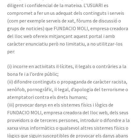
diligent i confidencial de la mateixa. L’USUARI es
compromet a fer un us adequat dels continguts i serveis
(com per exemple serveis de xat, fòrums de discussió o
grups de noticies) que FUNDACIO MOLI, empresa creadora
del lloc web ofereix mitjançant aquest portal i amb
caràcter enunciatiu però no limitatiu, a no utilitzar-los
per:
(i) incorre en activitats il·lícites, il·legals o contràries a la
bona fe i a l’ordre públic;
(ii) difondre continguts o propaganda de caràcter racista,
xenòfob, pornogràfic, il·legal, d’apologia del terrorisme o
atemptatori contra els drets humans;
(iii) provocar danys en els sistemes físics i lògics de
FUNDACIO MOLI, empresa creadora del lloc web, dels seus
proveïdors o de terceres persones, introduir o difondre a la
xarxa virus informàtics o qualsevol altres sistemes físics o
lògics que siguin susceptibles de provocar els danys abans