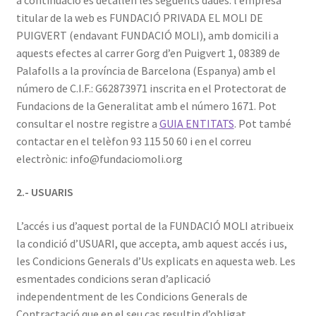
titular de la web es FUNDACIÓ PRIVADA EL MOLI DE
PUIGVERT (endavant FUNDACIÓ MOLI), amb domicili a
aquests efectes al carrer Gorg d’en Puigvert 1, 08389 de
Palafolls a la província de Barcelona (Espanya) amb el
número de C.I.F.: G62873971 inscrita en el Protectorat de
Fundacions de la Generalitat amb el número 1671. Pot
consultar el nostre registre a
GUIA ENTITATS
. Pot també
contactar en el telèfon 93 115 50 60 i en el correu
electrònic: info@fundaciomoli.org
2.- USUARIS
L’accés i us d’aquest portal de la FUNDACIÓ MOLI atribueix
la condició d’USUARI, que accepta, amb aquest accés i us,
les Condicions Generals d’Us explicats en aquesta web. Les
esmentades condicions seran d’aplicació
independentment de les Condicions Generals de
Contractació que en el seu cas resultin d’obligat