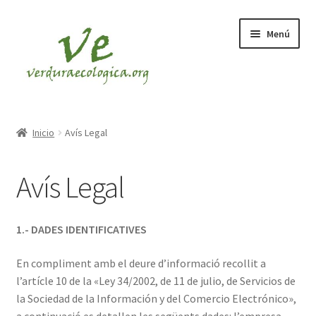
Ir
Ir
Menú
a
al
la
contenido
navegación
INICIO
Inicio
Avís Legal
CESTAS
Avís Legal
VERDURA
FRUTA
1.- DADES IDENTIFICATIVES
En compliment amb el deure d’informació recollit a
l’artícle 10 de la «Ley 34/2002, de 11 de julio, de Servicios de
la Sociedad de la Información y del Comercio Electrónico»,
a continuació es detallen les següents dades: l’empresa