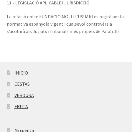
11.- LEGISLACIÓ APLICABLE I JURISDICCIÓ
La relació entre FUNDACIO MOLI i l’USUARI es regirà per la
normativa espanyola vigent i qualsevol controvèrsia
s’acollirà als Jutjats i tribunals més propers de Palafolls.
INICIO
CESTAS
VERDURA
FRUTA
Mi cuenta