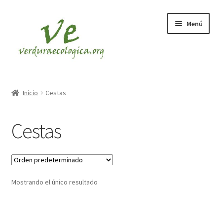
Ir
Ir
Menú
a
al
la
contenido
navegación
INICIO
Inicio
Cestas
CESTAS
Cestas
VERDURA
FRUTA
Mostrando el único resultado