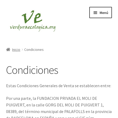
Ir
Ir
Menú
a
al
la
contenido
navegación
INICIO
Inicio
Condiciones
CESTAS
Condiciones
VERDURA
FRUTA
Estas Condiciones Generales de Venta se establecen entre:
Por una parte, la FUNDACION PRIVADA EL MOLI DE
PUIGVERT, en la calle GORG DEL MOLI DE PUIGVERT 1,
08389, del término municipal de PALAFOLLS en la provincia
de BARCELONA en ESPAÑA y con y con el CIF núm.