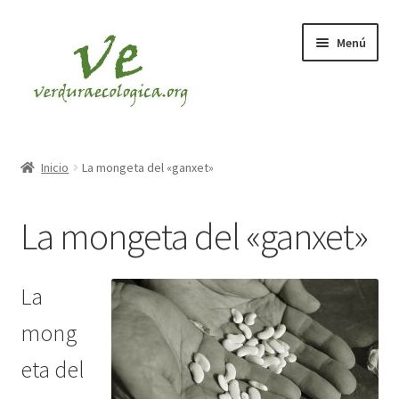
Ir
Ir
Menú
a
al
la
contenido
navegación
INICIO
Inicio
La mongeta del «ganxet»
CESTAS
La mongeta del «ganxet»
VERDURA
FRUTA
La
mong
eta del