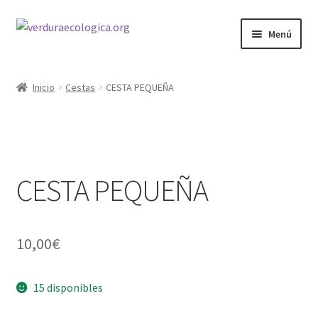
Ir
Ir
Menú
a
al
la
contenido
INICIO
navegación
Inicio
Cestas
CESTA PEQUEÑA
CESTAS
VERDURA
CESTA PEQUEÑA
FRUTA
10,00
€
15 disponibles