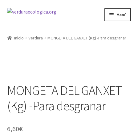
Ir
Ir
Menú
a
al
la
contenido
INICIO
navegación
Inicio
Verdura
MONGETA DEL GANXET (Kg) -Para desgranar
CESTAS
VERDURA
FRUTA
MONGETA DEL GANXET
(Kg) -Para desgranar
6,60
€